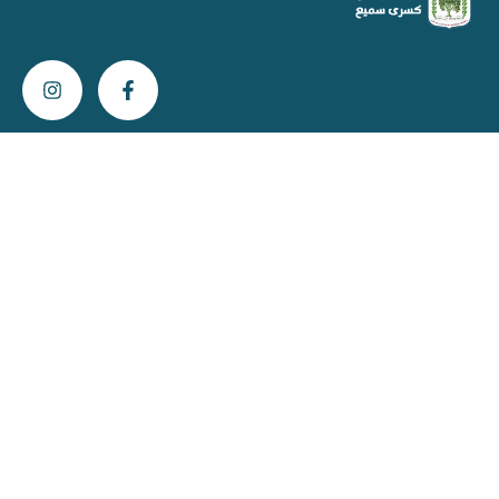
צור קשר
info@kisra-sumei.muni.il
04-616-6800
ת"ד 396 כסרא מיקוד 2013800