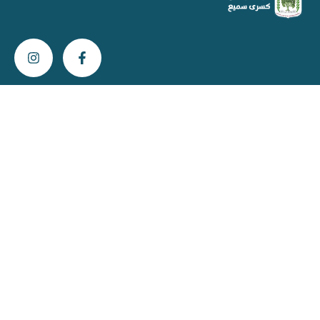
צור קשר
info@kisra-sumei.muni.il
04-616-6800
ת"ד 396 כסרא מיקוד 2013800