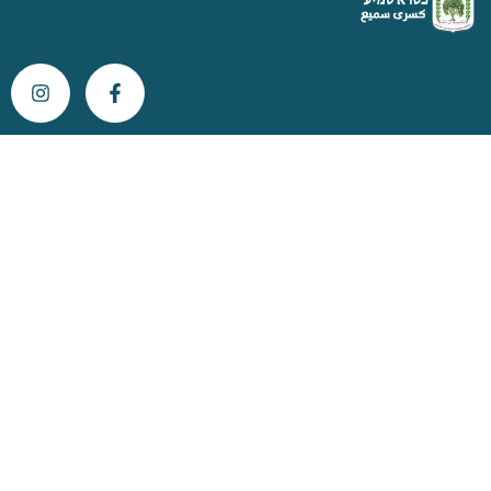
צור קשר
info@kisra-sumei.muni.il
04-616-6800
ת"ד 396 כסרא מיקוד 2013800