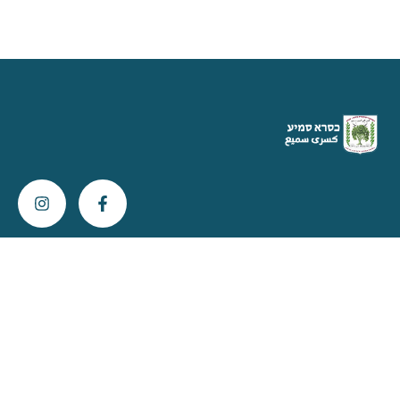
צור קשר
info@kisra-sumei.muni.il