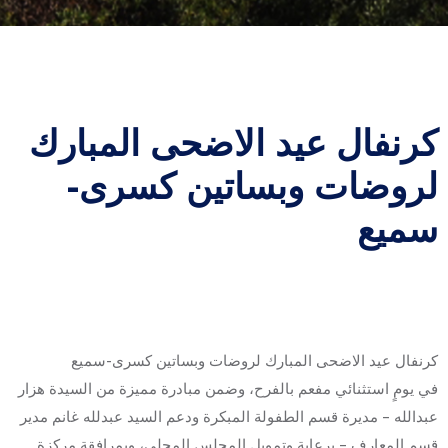
كرنفال عيد الاضحى المبارك
لروضات وبساتين كسرى-
سميع
كرنفال عيد الاضحى المبارك لروضات وبساتين كسرى-سميع
في يومٍ استثنائي مفعم بالفرح، وضمن مبادرة مميزة من السيدة هزار
عبدالله – مديرة قسم الطفولة المبكرة ودعم السيد عبدلله غانم مدير
قسم المعارف – برعاية وتمويل المجلس المحلي، وبمرافقة مركزة