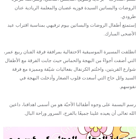
الروضات والبساتين السيدة فوزيه غضبان والمعلمة الريادية عنان
طرودي.
إستمتع أطفال الروضات والبساتين بيوم ترفيهي بمناسبة اقتراب عيد
الأضحى المبارك.
انطلقت المسيرة الموسيقية الاحتفالية بمرافقة فرقة الفنان ربيع عمر،
التي أضفت أجواءً من البهجة والحماس حيث جابت الفرقة مع الأطفال
شوارع القريتين، واختُتم الكرنفال بفعاليات شيّقة ومميزة مع فرقة
السيد وائل حاج التي أسعدت قلوب الصغار وأدخلت البهجة في
نفوسهم.
رسم البسمة على وجوه أطفالنا الأحبّة هو من أسمى اهدافنا، داعين
الله تعالى أن يعيده علينا جميعًا بالفرح، السرور وراحة البال.