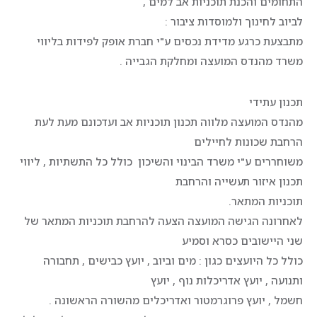
התחומים והכנת תוכניות אב למים ,
לביוב לחינוך ולמוסדות ציבור :
מתבצעת כרגע מדידת נכסים ע"י חברת אופק לפידות בליווי
משרד מהנדס המועצה ומחלקת הגבייה .
תכנון עתידי
מהנדס המועצה מלווה תכנון תוכניות אב ועדכונם מעת לעת
הרחבת שכונות לחיילים
משוחררים ע"י משרד הבינוי והשיכון כולל כל התשתיות , ליווי
תכנון איזור תעשייה והרחבת
תוכניות המתאר.
לאחרונה הגישה המועצה הצעה להרחבת תוכניות המתאר של
שני היישובים כסרא וסמיע
כולל כל היועצים כגון : מים וביוב , יועץ כבישים , תחבורה
ותנועה , יועץ אדריכלות נוף , יועץ
חשמל , יועץ פרוגרמטור ואדריכלים מהשורה הראשונה .