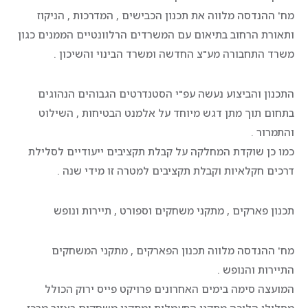
מח' ההנדסה מלווה את תכנון הכבישים , המדרכות , הניקוז
ותאורת הרחוב בתיאום עם המשרדים הרלוונטיים הממנים כגון
משרד התחבורה מע"צ החדשה ומשרד הבינוי והשיכון .
התכנון והביצוע נעשה עפ"י הסטנדרטים הגבוהים הנהוגים
בתחום תוך מתן דגש מיוחד על אלמנט הבטיחות , השילוט
והתמרור .
כמו כן שוקדת המחלקה על קבלת תקציבים ייעודיים לסלילת
דרכים חקלאיות וקבלת תקציבים למטרה זו מידי שנה .
תכנון פארקים , מתקני משחקים וספורט , תיירות ונופש
מח' ההנדסה מלווה תכנון הפארקים , מתקני המשחקים
התיירות והנופש .
המועצה סימה בימים האחרונים פרויקט פייס ירוק הכולל