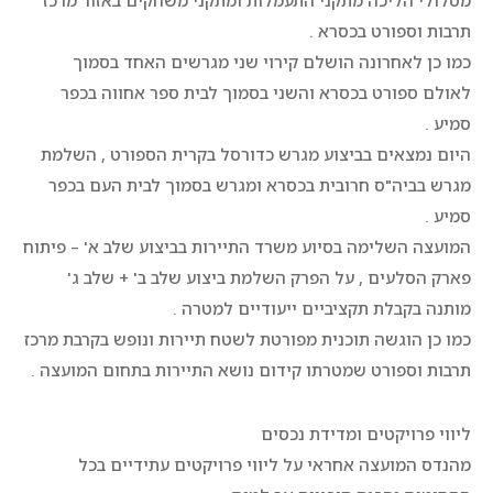
מסלולי הליכה מתקני התעמלות ומתקני משחקים באזור מרכז
תרבות וספורט בכסרא .
כמו כן לאחרונה הושלם קירוי שני מגרשים האחד בסמוך
לאולם ספורט בכסרא והשני בסמוך לבית ספר אחווה בכפר
סמיע .
היום נמצאים בביצוע מגרש כדורסל בקרית הספורט , השלמת
מגרש בביה"ס חרובית בכסרא ומגרש בסמוך לבית העם בכפר
סמיע .
המועצה השלימה בסיוע משרד התיירות בביצוע שלב א' – פיתוח
פארק הסלעים , על הפרק השלמת ביצוע שלב ב' + שלב ג'
מותנה בקבלת תקציביים ייעודיים למטרה .
כמו כן הוגשה תוכנית מפורטת לשטח תיירות ונופש בקרבת מרכז
תרבות וספורט שמטרתו קידום נושא התיירות בתחום המועצה .
ליווי פרויקטים ומדידת נכסים
מהנדס המועצה אחראי על ליווי פרויקטים עתידיים בכל