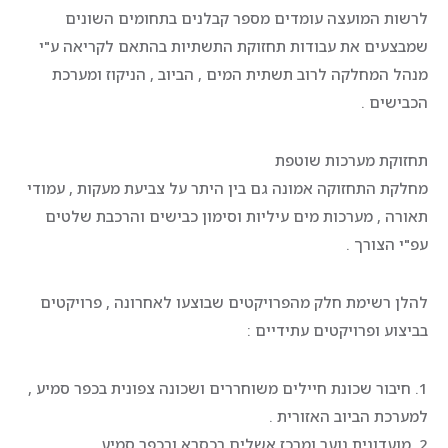
לרשות המועצה עומדים מספר קבלנים בתחומים השונים
שמבצעים את עבודות תחזוקת התשתיות בהתאם לקריאה ע"י
מנהל המחלקה לרוב תשתית המים , הביוב , הניקוז ומערכת
הכבישים .
תחזוקת מערכות שוטפת
מחלקת התחזוקה אמונה גם בין היתר על צביעת מעקות , עמודי
תאורה , מערכות מים עיליות וסימון כבישים והרכבת שלטים
עפ"י הצורך .
להלן רשימת חלק מהפרויקטים שבוצעו לאחרונה , פרויקטים
בביצוע ופרויקטים עתידיים :
1. חיבור שכונת חיילים משוחררים ושכונה צפונית בכפר סמיע ,
למערכת הביוב האזורית .
2. מועדונית נוער ומרכז אשלים בכסרא ובכפר סמיע .