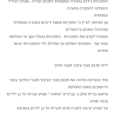
התוכניות נידונו בוועדה המקומית לתכנון ובנייה , מעלה הגליל
והומלצו להפקדה בוועדה
המחוזית .
מן המיותר לציין כי התקיימו מספר דיונים בוועדה המחוזית
ובמינהל התכנון בירושלים
במטרה לקדם את התוכניות . התוכניות בוטלו עקב אי השלמת
תנאי סף . התנאים יושלמו עד תחילת יולי והתוכניות יוגשו
מחדש .
ליווי תכנון מבני ציבור ומבני חינוך
מח' ההנדסה מלווה את תכנון מבני הציבור ומבני החינוך בשני
היישובים בשנה החולפת
סיימנו בניית שלב ב' בביה"ס "אחווה " סמיע ובניית יח' גן ילדים
בכפר סמיע .
על הפרק יציאה למכרז חדש לבניית יח' גן ילדים בשכונת