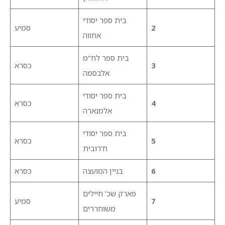
בית ספר יסודי
2
סמיע
אחווה
בית ספר לח"מ
3
כסרא
אלבסמה
בית ספר יסודי
4
כסרא
אלמנארה
בית ספר יסודי
5
כסרא
ח'רובית
6
בניין המועצה
כסרא
פארק שכ' חיילים
7
סמיע
משוחררים