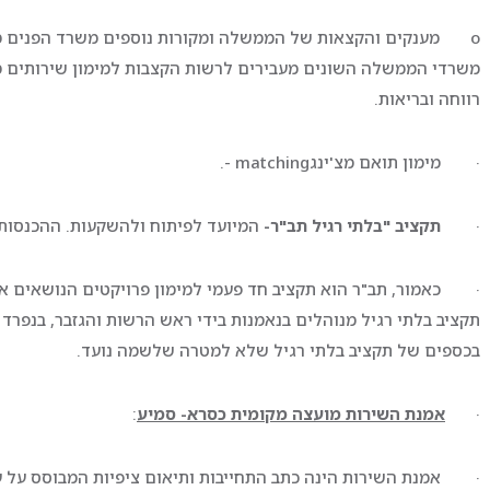
o מענקים והקצאות של הממשלה ומקורות נוספים משרד הפנים מעבי
משרדי הממשלה השונים מעבירים לרשות הקצבות למימון שירותים ממלכ
רווחה ובריאות.
· מימון תואם מצ'ינגmatching -.
·
תקציב
"
בלתי רגיל תב"ר-
המיועד לפיתוח ולהשקעות. ההכנסות:
· כאמור, תב"ר הוא תקציב חד פעמי למימון פרויקטים הנושאים או
תקציב בלתי רגיל מנוהלים בנאמנות בידי ראש הרשות והגזבר, בנפרד
בכספים של תקציב בלתי רגיל שלא למטרה שלשמה נועד.
·
אמנת השירות מועצה מקומית כסרא- סמיע
:
· אמנת השירות הינה כתב התחייבות ותיאום ציפיות המבוסס על ער