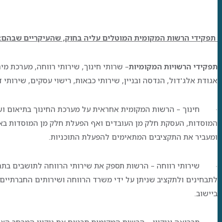
תפקידי הרשות המקומית המוטלים עליה בחוק, שהעיקריים שבהם:
תפקידי הרשויות המקומיות
– שרותי חינוך, שירותי רווחה, מערכת מים
אגודת אלג'דול, הנדסה ובניין, שירותי כבאות, רישוי עסקים, שירותי דת
· חינוך – הרשות המקומית אחראית על מערכת החינוך בתיאום וש
המוסדות, העסקת חלק מן העובדים ואף הפעלת חלק מן המוסדות בא
ומעביר את התקציבים המתאימים להפעלת התוכניות.
· שירותי רווחה – הרשות תספק את שירותי הרווחה לתושבים בתחו
לתבחינים ולתקציב שניתן על ידי משרד הרווחה ושירותים החברתיי
ביישוב.