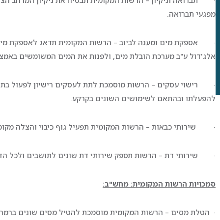
· תברואה וניקיון – הרשות המקומית תבטיח את ניקיון המרחב הציבו
מפגעי תברואה.
· אספקת מים ומענה לביוב – הרשות המקומית תדאג לאספקת מים ל
אלג'דול ע"ב מערכת הובלת מים, ולפנות את המים המשומשים באמצע
· רישוי עסקים – הרשות מוסמכת לתת לעסקים רישיון לפעול בתחו
להפעלתו ובהתאם לשימושים השונים בקרקע.
· שירותי כבאות – הרשות המקומית תפעיל גוף כיבוי והצלה מקומי 
· שירותי דת – הרשות תספק שירותי דת שונים לתושבים ולכל הד
סמכויות הרשות המקומית: מחש"ב:
· הטלת מסים – הרשות המקומית מוסמכת להטיל מסים שונים ברמה ה