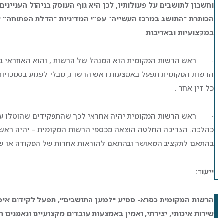
וחשבון לתושבים על פעולותיו,
לכן היא גוף העוסק בניהול הענייני
הכותרת "התושב במרכז העשייה" עפ"י המדיניות "הדלת הפתוחה" 
במקצועיות ובאדיבות.
· ראש הרשות המקומית הוא המנהל של הרשות , והוא האחראי בפני
הרשות המקומית תפעל באמצעות ראש הרשות, מבלי לפגוע בסמכויות ה
כל דין אחר .
· ראש הרשות המקומית יהיה אחראי לכך שהתפקידים שהוטלו על ה
כהלכה. הצריכה החלטה הוצאה מכספי הרשות המקומית – יהיה רא
בהתאם לתקציב המאושר ובהתאם להוראות אחרות של הפקודה או של
ייעוד:
הרשות המקומית כסרא- סמיע "למען התושבים", תפעל לקידום איכו
שירות איכותי, יצירתי, ואמין באמצעות עובדים מקצועיים ונאמנים ה