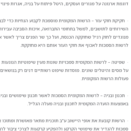
דוגמת ארנונה על מגורים ועסקים, היטל פיתוח על בניה, אגרות פינוי 
· חקיקת חוקי עזר – הרשות המקומית מוסמכת לקבוע הנחיות כדי ל
השירותים לתושבים, למשל בתחומי התברואה, איכות הסביבה עבירות ח
מנוגדים לחוק רגיל שחוקקה הכנסת, ועל כך שר הפנים צריך לאשר את 
לרשות הסמכות לאכוף את חוקי העזר אותם היא מחוקקת.
· שפיטה – לרשות המקומית סמכויות שונות מעין שיפוטיות הנוגעו
על מסים והיטלים שונים. מוסדות שיפוט רשותיים דנים רק בנושאים
פעולות הרשות המקומית.
· תכנון ובניה – לרשות המקומית הסמכות לאשר תכנון שימושים ובני
באמצעות הועדה המקומית לתכנון ובניה מעלה הגליל.
· הרשות קובעת את אופי היישוב ע"ב תוכנית מתאר מאושרת ומתוכו את
סמכות להגדיר את שימושי הקרקע ולהפקיע קרקעות לצרכי ציבור לר