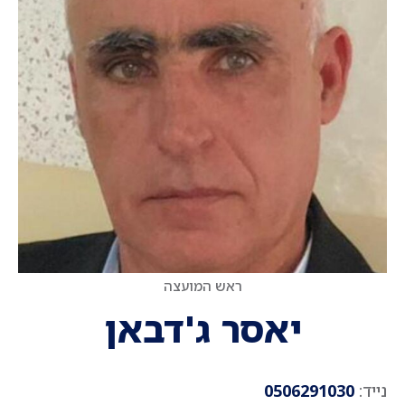
ראש המועצה
יאסר ג'דבאן
נייד:
0506291030