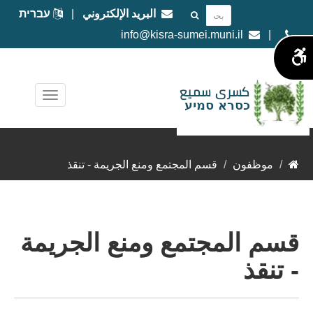
البريد الإلكتروني
|
עברית
info@kisra-sumei.muni.il
|
موظفون
قسم المجتمع ومنع الجريمة - تنقذ
قسم المجتمع ومنع الجريمة
- تنقذ