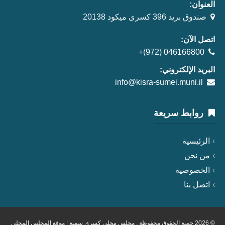
العنوان:
صندوق بريد 396 كسرى ميكود 20138
اتصل الآن:
+(972) 046166800
البريد الإلكتروني:
info@kisra-sumei.muni.il
روابط سريعة
الرئيسية
من نحن
الخصوصية
اتصل بنا
© 2026 جميع الحقوق محفوظة .
مجلس محلي كسرى سميع
| موقع المجلس المحلي