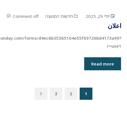
יולי 29, 2025
חדשות המועצה
Comment off
اعلان
.monday.com/forms/d4ec6b35365104e55f69726bd4173a90?
r=use1
Read more
Next
3
2
1